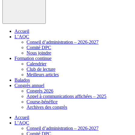
Accueil
L’AQC
Conseil d’administration – 2026-2027
Comité DPC
Nous joindre
Formation continue
Calendrier
Club de lecture
Meilleurs articles
Balados
Congrès annuel
Congrès 2026
Appel à communications affichées – 2025
Course-bénéfice
Archives des congrès
Accueil
L’AQC
Conseil d’administration – 2026-2027
Comité DPC